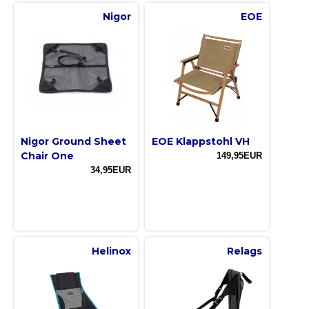
Nigor
EOE
Nigor Ground Sheet
EOE Klappstohl VH
Chair One
149,95EUR
34,95EUR
Helinox
Relags