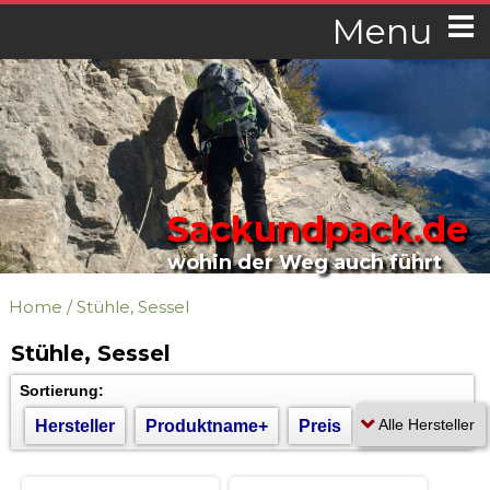
Menu
Sackundpack.de
wohin der Weg auch führt
Home
/
Stühle, Sessel
Stühle, Sessel
Sortierung:
Hersteller
Produktname+
Preis