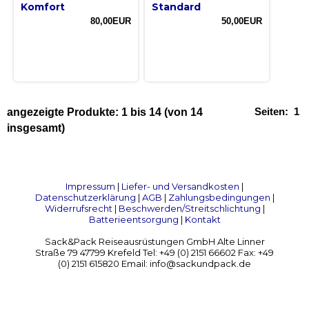
Komfort
Standard
80,00EUR
50,00EUR
Seiten:
1
angezeigte Produkte:
1
bis
14
(von
14
insgesamt)
Impressum
|
Liefer- und Versandkosten
|
Datenschutzerklärung
|
AGB
|
Zahlungsbedingungen
|
Widerrufsrecht
|
Beschwerden/Streitschlichtung
|
Batterieentsorgung
|
Kontakt
Sack&Pack Reiseausrüstungen GmbH Alte Linner
Straße 79 47799 Krefeld Tel: +49 (0) 2151 66602 Fax: +49
(0) 2151 615820 Email: info@sackundpack.de