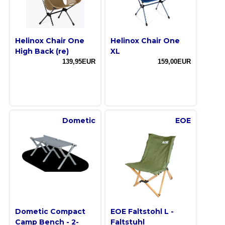
Helinox Chair One
Helinox Chair One
High Back (re)
XL
139,95EUR
159,00EUR
Dometic
EOE
Dometic Compact
EOE Faltstohl L -
Camp Bench - 2-
Faltstuhl