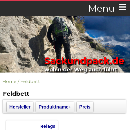
Menu
Sackundpack.de
wohin der Weg auch führt
Home
/
Feldbett
Feldbett
Hersteller
Produktname+
Preis
Relags