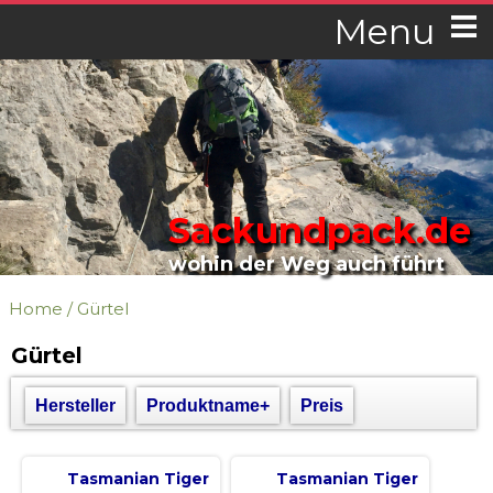
Menu
Sackundpack.de
wohin der Weg auch führt
Home
/
Gürtel
Gürtel
Hersteller
Produktname+
Preis
Tasmanian Tiger
Tasmanian Tiger