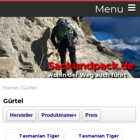
Menu
Sackundpack.de
wohin der Weg auch führt
Home
/
Gürtel
Gürtel
Hersteller
Produktname+
Preis
Tasmanian Tiger
Tasmanian Tiger