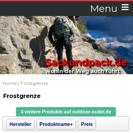
Menu
Sackundpack.de
wohin der Weg auch führt
Home
/
Frostgrenze
Frostgrenze
4 weitere Produkte auf outdoor-outlet.de
Hersteller
Produktname+
Preis