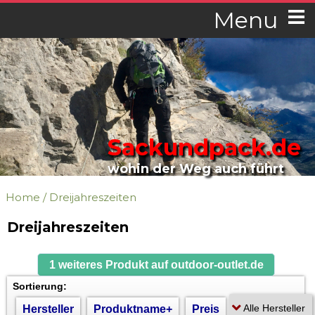
Menu
Sackundpack.de
wohin der Weg auch führt
Home
/
Dreijahreszeiten
Dreijahreszeiten
1 weiteres Produkt auf outdoor-outlet.de
Sortierung:
Hersteller
Produktname+
Preis