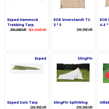
Exped Hammock
EOE Innerstandt TC
EOE 
Trekking Tarp
3 * 3
4.5 *
250,00EUR
155,00EUR
199,95EUR
Exped
SlingFin
Exped Solo Tarp
SlingFin SplitWing
Hill
169,95EUR
259,50EUR