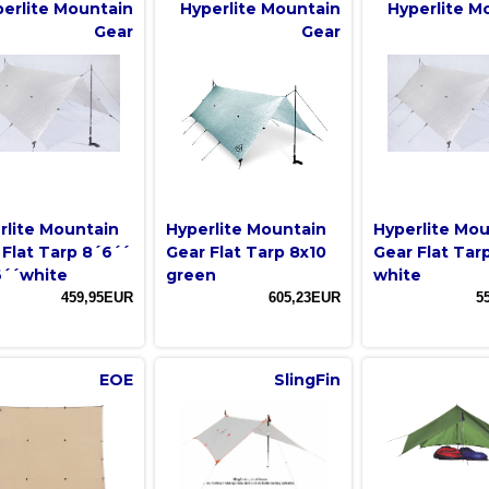
erlite Mountain
Hyperlite Mountain
Hyperlite M
Gear
Gear
rlite Mountain
Hyperlite Mountain
Hyperlite Mo
 Flat Tarp 8´6´´
Gear Flat Tarp 8x10
Gear Flat Tar
6´´white
green
white
459,95EUR
605,23EUR
5
EOE
SlingFin