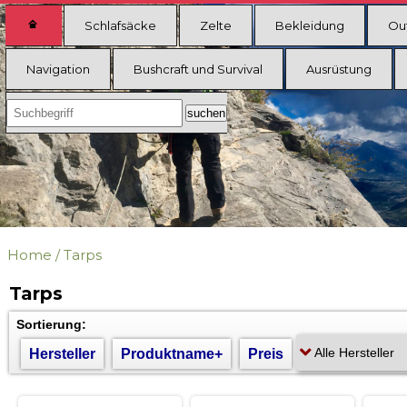
Schlafsäcke
Zelte
Bekleidung
Ou
Navigation
Bushcraft und Survival
Ausrüstung
Home
/
Tarps
Tarps
Sortierung:
Hersteller
Produktname+
Preis