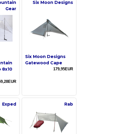
ountain
Six Moon Designs
Gear
Six Moon Designs
untain
Gatewood Cape
p 8x10
179,95EUR
59,28EUR
Exped
Rab