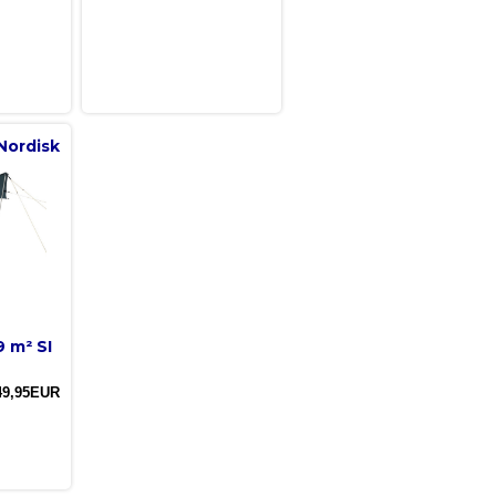
Nordisk
9 m² SI
49,95EUR