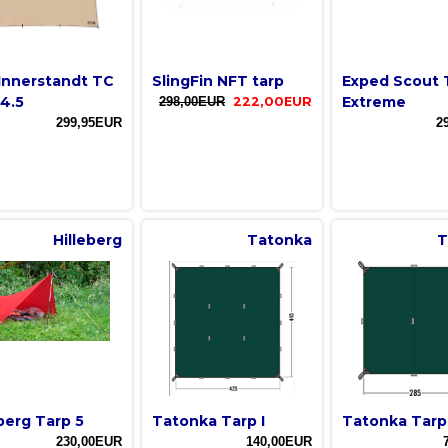
Innerstandt TC
SlingFin NFT tarp
Exped Scout 
 4.5
Extreme
298,00EUR
222,00EUR
299,95EUR
2
Hilleberg
Tatonka
T
eberg Tarp 5
Tatonka Tarp I
Tatonka Tarp 
230,00EUR
140,00EUR