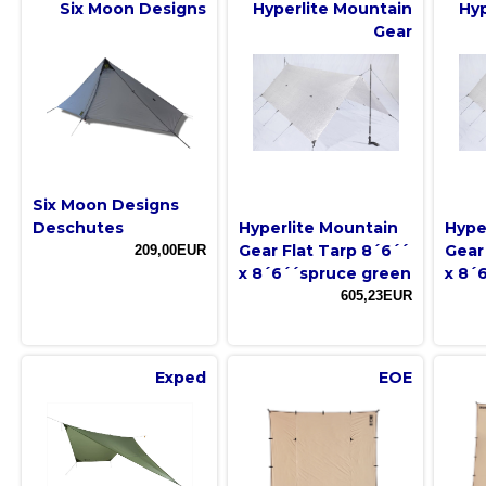
Six Moon Designs
Hyperlite Mountain
Hyp
Gear
Six Moon Designs
Deschutes
Hyperlite Mountain
Hype
Gear Flat Tarp 8´6´´
Gear
209,00EUR
x 8´6´´spruce green
x 8´
605,23EUR
Exped
EOE