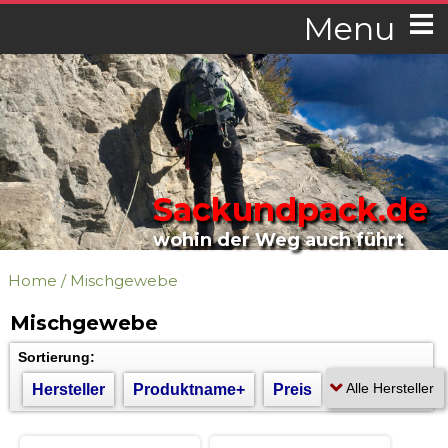
Menu
Sackundpack.de
wohin der Weg auch führt
Home
/
Mischgewebe
Mischgewebe
Sortierung:
Hersteller
Produktname+
Preis