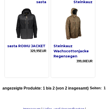
sasta
Steinkauz
sasta ROIHU JACKET
Steinkauz
Wachscottonjacke
329,95EUR
Regensegen
399,00EUR
Seiten:
1
angezeigte Produkte:
1
bis
2
(von
2
insgesamt)
Impressum
|
Liefer- und Versandkosten
|