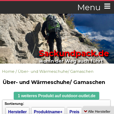
Menu
Sackundpack.de
wohin der Weg auch führt
Home
/
Über- und Wärmeschuhe/ Gamaschen
Über- und Wärmeschuhe/ Gamaschen
1 weiteres Produkt auf outdoor-outlet.de
Sortierung:
Hersteller
Produktname+
Preis