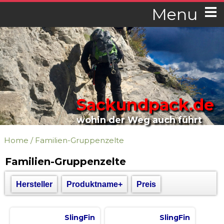
Menu
Sackundpack.de
wohin der Weg auch führt
Home
/
Familien-Gruppenzelte
Familien-Gruppenzelte
Hersteller
Produktname+
Preis
SlingFin
SlingFin