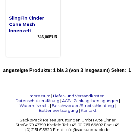
SlingFin Cinder
Cone Mesh
Innenzelt
346,00EUR
Seiten:
1
angezeigte Produkte:
1
bis
3
(von
3
insgesamt)
Impressum
|
Liefer- und Versandkosten
|
Datenschutzerklärung
|
AGB
|
Zahlungsbedingungen
|
Widerrufsrecht
|
Beschwerden/Streitschlichtung
|
Batterieentsorgung
|
Kontakt
Sack&Pack Reiseausrüstungen GmbH Alte Linner
Straße 79 47799 Krefeld Tel: +49 (0) 2151 66602 Fax: +49
(0) 2151 615820 Email: info@sackundpack.de