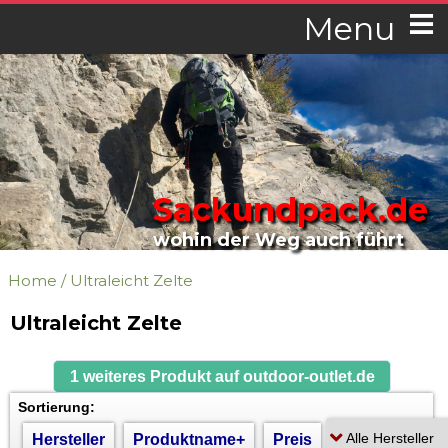
Menu
Sackundpack.de
wohin der Weg auch führt
Home
/
Ultraleicht Zelte
Ultraleicht Zelte
1 weiteres Produkt auf outdoor-outlet.de
Sortierung:
Hersteller
Produktname+
Preis