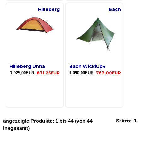
Hilleberg
Bach
Hilleberg Unna
Bach WickiUp4
1.025,00EUR
871,25EUR
1.090,00EUR
763,00EUR
Seiten:
1
angezeigte Produkte:
1
bis
44
(von
44
insgesamt)