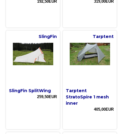
192,50EUR
319,00EUR
SlingFin
Tarptent
SlingFin SplitWing
Tarptent
StratoSpire 1 mesh
259,50EUR
inner
405,00EUR