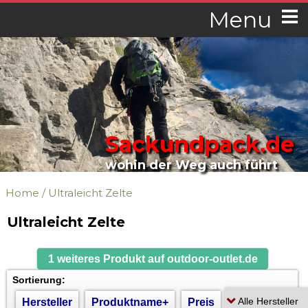
Menu
Sackundpack.de
wohin der Weg auch führt
Home
/
Ultraleicht Zelte
Ultraleicht Zelte
1 weiteres Produkt auf outdoor-outlet.de
Sortierung:
Hersteller
Produktname+
Preis