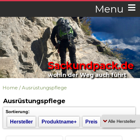
Menu
Sackundpack.de
wohin der Weg auch führt
Home
/
Ausrüstungspflege
Ausrüstungspflege
Sortierung:
Hersteller
Produktname+
Preis