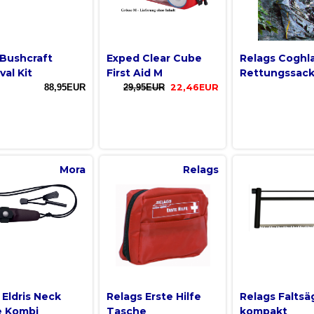
Bushcraft
Exped Clear Cube
Relags Coghl
val Kit
First Aid M
Rettungssac
88,95EUR
29,95EUR
22,46EUR
Mora
Relags
 Eldris Neck
Relags Erste Hilfe
Relags Faltsä
e Kombi
Tasche
kompakt