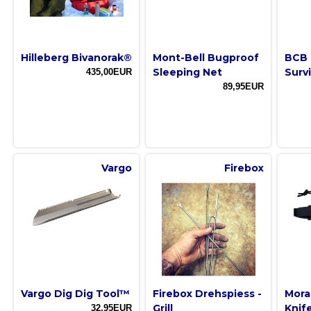
Hilleberg Bivanorak®
Mont-Bell Bugproof
BCB 
Sleeping Net
Survi
435,00EUR
89,95EUR
Vargo
Firebox
Vargo Dig Dig Tool™
Firebox Drehspiess -
Mora
Grill
Knif
32,95EUR