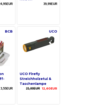
24,95EUR
39,99EUR
BCB
UCO
on
UCO Firefly
ff-
Streichholzetui &
Taschenlampe
3,55EUR
21,00EUR
12,60EUR