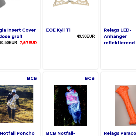
gia Insert Cover
EOE Kyll Ti
Relags LED-
dose groß
Anhänger
49,90EUR
reflektierend
10,50EUR
7,87EUR
BCB
BCB
Notfall Poncho
BCB Notfall-
Relags Parac