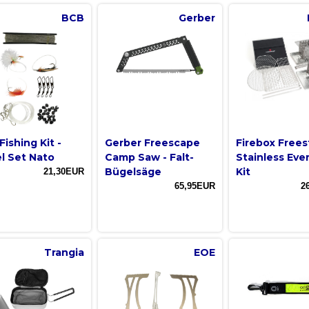
BCB
Gerber
ishing Kit -
Gerber Freescape
Firebox Frees
l Set Nato
Camp Saw - Falt-
Stainless Eve
Bügelsäge
Kit
21,30EUR
65,95EUR
2
Trangia
EOE