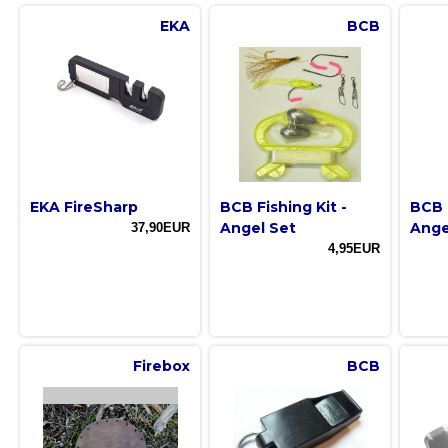
EKA
BCB
EKA FireSharp
BCB Fishing Kit -
BCB F
Angel Set
Ange
37,90EUR
4,95EUR
Firebox
BCB