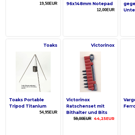
96x148mm Notepad
geg
19,50EUR
Unte
12,00EUR
Toaks
Victorinox
Toaks Portable
Victorinox
Varg
Tripod Titanium
Ratschenset mit
Ferr
Bithalter und Bits
54,95EUR
59,00EUR
44,25EUR