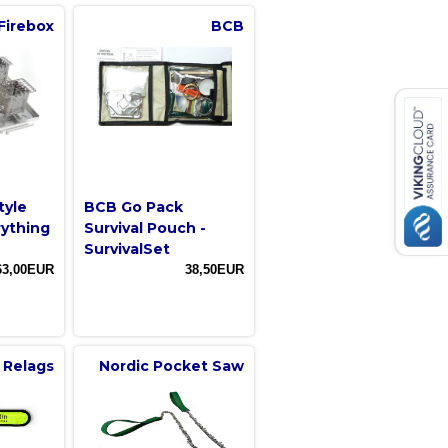
Firebox
BCB
tyle
BCB Go Pack
rything
Survival Pouch -
SurvivalSet
63,00EUR
38,50EUR
Relags
Nordic Pocket Saw