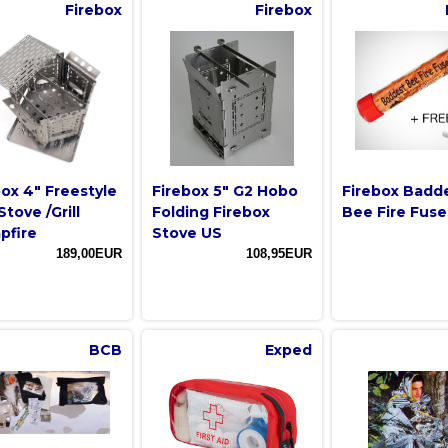
Firebox
Firebox
box 4" Freestyle
Firebox 5" G2 Hobo
Firebox Badd
tove /Grill
Folding Firebox
Bee Fire Fuse
pfire
Stove US
189,00EUR
108,95EUR
BCB
Exped