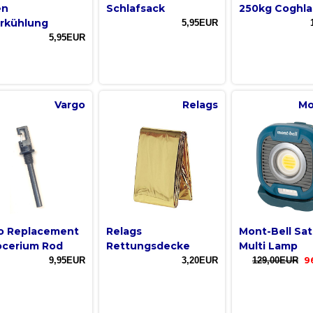
en
Schlafsack
250kg Coghla
rkühlung
5,95EUR
5,95EUR
Vargo
Relags
Mo
o Replacement
Relags
Mont-Bell Sat
ocerium Rod
Rettungsdecke
Multi Lamp
9,95EUR
3,20EUR
129,00EUR
9