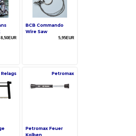
ans
BCB Commando
k
Wire Saw
8,50EUR
5,95EUR
Relags
Petromax
ge
Petromax Feuer
Kolben