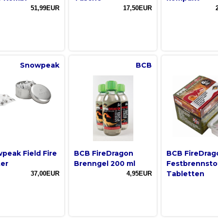
51,99EUR
17,50EUR
Snowpeak
BCB
peak Field Fire
BCB FireDragon
BCB FireDrag
ter
Brenngel 200 ml
Festbrennsto
Tabletten
37,00EUR
4,95EUR