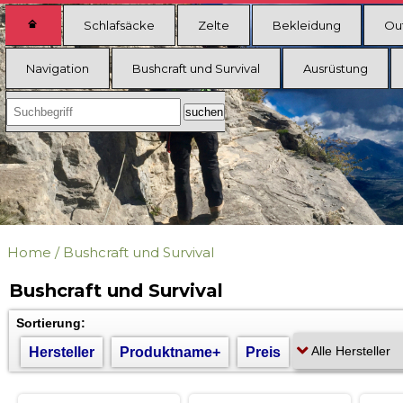
Schlafsäcke
Zelte
Bekleidung
Ou
Navigation
Bushcraft und Survival
Ausrüstung
Home
/
Bushcraft und Survival
Bushcraft und Survival
Sortierung:
Hersteller
Produktname+
Preis