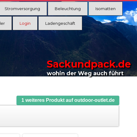
Stromversorgung
Beleuchtung
Isomatten
ler
Login
Ladengeschäft
Sackundpack.de
wohin der Weg auch führt
1 weiteres Produkt auf outdoor-outlet.de