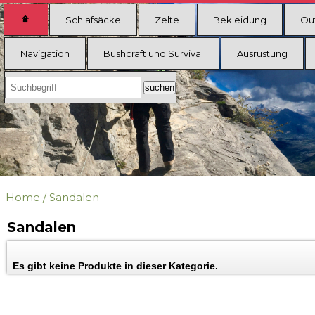
Schlafsäcke
Zelte
Bekleidung
Ou
Navigation
Bushcraft und Survival
Ausrüstung
Home
/
Sandalen
Sandalen
Es gibt keine Produkte in dieser Kategorie.