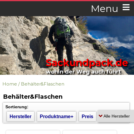
Menu
Sackundpack.de
wohin der Weg auch führt
Home
/
Behälter&Flaschen
Behälter&Flaschen
Sortierung:
Hersteller
Produktname+
Preis