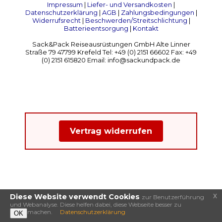
Impressum
|
Liefer- und Versandkosten
|
Datenschutzerklärung
|
AGB
|
Zahlungsbedingungen
|
Widerrufsrecht
|
Beschwerden/Streitschlichtung
|
Batterieentsorgung
|
Kontakt
Sack&Pack Reiseausrüstungen GmbH Alte Linner
Straße 79 47799 Krefeld Tel: +49 (0) 2151 66602 Fax: +49
(0) 2151 615820 Email: info@sackundpack.de
Vertrag widerrufen
x
Diese Website verwendt Cookies
zur Benutzerführung
und Webanalyse. Diese helfen dabei, diese Webseite besser zu
machen.
Datenschutzerklärung
OK