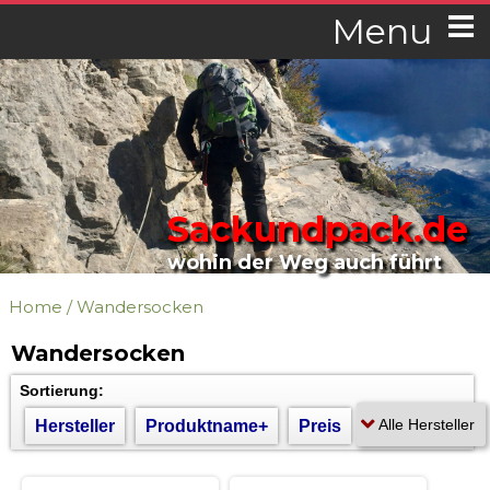
Menu
Sackundpack.de
wohin der Weg auch führt
Home
/
Wandersocken
Wandersocken
Sortierung:
Hersteller
Produktname+
Preis