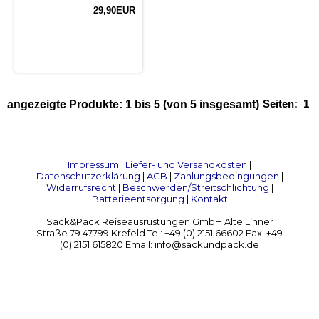
29,90EUR
Seiten:
1
angezeigte Produkte:
1
bis
5
(von
5
insgesamt)
Impressum
|
Liefer- und Versandkosten
|
Datenschutzerklärung
|
AGB
|
Zahlungsbedingungen
|
Widerrufsrecht
|
Beschwerden/Streitschlichtung
|
Batterieentsorgung
|
Kontakt
Sack&Pack Reiseausrüstungen GmbH Alte Linner
Straße 79 47799 Krefeld Tel: +49 (0) 2151 66602 Fax: +49
(0) 2151 615820 Email: info@sackundpack.de