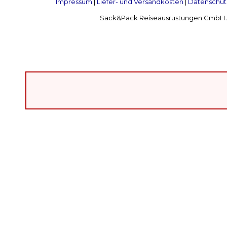
Impressum
|
Liefer- und Versandkosten
|
Datenschut
Sack&Pack Reiseausrüstungen GmbH Alte 