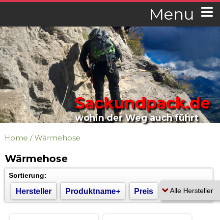
Menu
Sackundpack.de
wohin der Weg auch führt
Home
/
Wärmehose
Wärmehose
Sortierung:
Hersteller
Produktname+
Preis