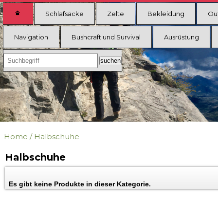
Schlafsäcke
Zelte
Bekleidung
Ou
Navigation
Bushcraft und Survival
Ausrüstung
Home
/
Halbschuhe
Halbschuhe
Es gibt keine Produkte in dieser Kategorie.