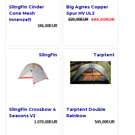
SlingFin Cinder
Big Agnes Copper
Cone Mesh
Spur HV UL2
Innenzelt
620,00EUR
465,00EUR
346,00EUR
SlingFin
Tarptent
SlingFin Crossbow 4
Tarptent Double
Seasons V2
Rainbow
1.070,00EUR
545,00EUR