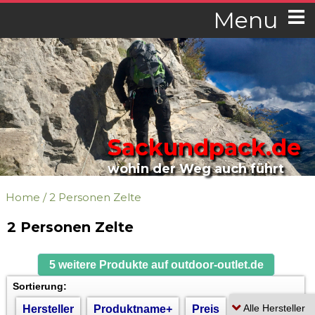
Menu
Sackundpack.de
wohin der Weg auch führt
Home
/
2 Personen Zelte
2 Personen Zelte
5 weitere Produkte auf outdoor-outlet.de
Sortierung:
Hersteller
Produktname+
Preis