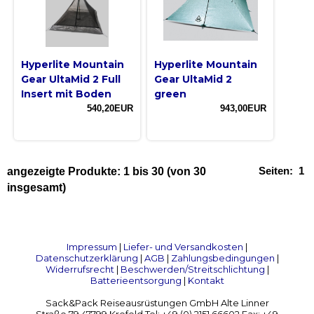
Hyperlite Mountain
Hyperlite Mountain
Gear UltaMid 2 Full
Gear UltaMid 2
Insert mit Boden
green
540,20EUR
943,00EUR
Seiten:
1
angezeigte Produkte:
1
bis
30
(von
30
insgesamt)
Impressum
|
Liefer- und Versandkosten
|
Datenschutzerklärung
|
AGB
|
Zahlungsbedingungen
|
Widerrufsrecht
|
Beschwerden/Streitschlichtung
|
Batterieentsorgung
|
Kontakt
Sack&Pack Reiseausrüstungen GmbH Alte Linner
Straße 79 47799 Krefeld Tel: +49 (0) 2151 66602 Fax: +49