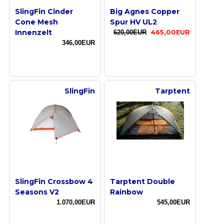
SlingFin Cinder
Big Agnes Copper
Cone Mesh
Spur HV UL2
Innenzelt
620,00EUR
465,00EUR
346,00EUR
SlingFin
Tarptent
SlingFin Crossbow 4
Tarptent Double
Seasons V2
Rainbow
1.070,00EUR
545,00EUR