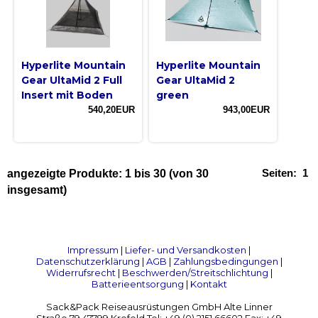
Hyperlite Mountain
Hyperlite Mountain
Gear UltaMid 2 Full
Gear UltaMid 2
Insert mit Boden
green
540,20EUR
943,00EUR
Seiten:
1
angezeigte Produkte:
1
bis
30
(von
30
insgesamt)
Impressum
|
Liefer- und Versandkosten
|
Datenschutzerklärung
|
AGB
|
Zahlungsbedingungen
|
Widerrufsrecht
|
Beschwerden/Streitschlichtung
|
Batterieentsorgung
|
Kontakt
Sack&Pack Reiseausrüstungen GmbH Alte Linner
Straße 79 47799 Krefeld Tel: +49 (0) 2151 66602 Fax: +49