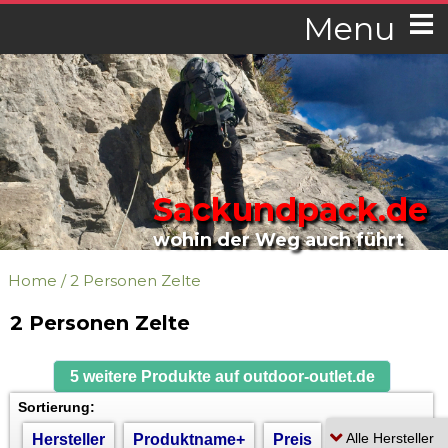
Menu
Sackundpack.de
wohin der Weg auch führt
Home
/
2 Personen Zelte
2 Personen Zelte
5 weitere Produkte auf outdoor-outlet.de
Sortierung:
Hersteller
Produktname+
Preis