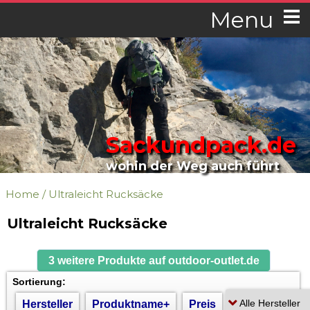
Menu
Sackundpack.de
wohin der Weg auch führt
Home
/
Ultraleicht Rucksäcke
Ultraleicht Rucksäcke
3 weitere Produkte auf outdoor-outlet.de
Sortierung:
Hersteller
Produktname+
Preis