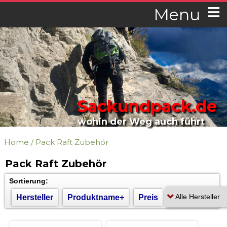
Menu
Sackundpack.de
wohin der Weg auch führt
Home
/
Pack Raft Zubehör
Pack Raft Zubehör
Sortierung:
Hersteller
Produktname+
Preis