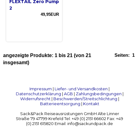
FLEXTAIL Zero Pump
2
49,95EUR
Seiten:
1
angezeigte Produkte:
1
bis
21
(von
21
insgesamt)
Impressum
|
Liefer- und Versandkosten
|
Datenschutzerklärung
|
AGB
|
Zahlungsbedingungen
|
Widerrufsrecht
|
Beschwerden/Streitschlichtung
|
Batterieentsorgung
|
Kontakt
Sack&Pack Reiseausrüstungen GmbH Alte Linner
Straße 79 47799 Krefeld Tel: +49 (0) 2151 66602 Fax: +49
(0) 2151 615820 Email: info@sackundpack.de