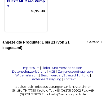
FLEXTAIL Zero Pump
2
49,95EUR
Seiten:
1
angezeigte Produkte:
1
bis
21
(von
21
insgesamt)
Impressum
|
Liefer- und Versandkosten
|
Datenschutzerklärung
|
AGB
|
Zahlungsbedingungen
|
Widerrufsrecht
|
Beschwerden/Streitschlichtung
|
Batterieentsorgung
|
Kontakt
Sack&Pack Reiseausrüstungen GmbH Alte Linner
Straße 79 47799 Krefeld Tel: +49 (0) 2151 66602 Fax: +49
(0) 2151 615820 Email: info@sackundpack.de