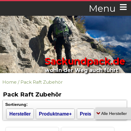
Menu
Sackundpack.de
wohin der Weg auch führt
Home
/
Pack Raft Zubehör
Pack Raft Zubehör
Sortierung:
Hersteller
Produktname+
Preis