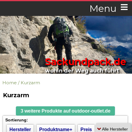
Menu
Sackundpack.de
wohin der Weg auch führt
Home
/
Kurzarm
Kurzarm
3 weitere Produkte auf outdoor-outlet.de
Sortierung:
Hersteller
Produktname+
Preis