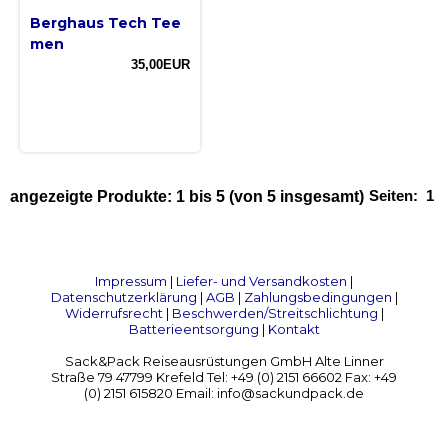
Berghaus Tech Tee
men
35,00EUR
Seiten:
1
angezeigte Produkte:
1
bis
5
(von
5
insgesamt)
Impressum
|
Liefer- und Versandkosten
|
Datenschutzerklärung
|
AGB
|
Zahlungsbedingungen
|
Widerrufsrecht
|
Beschwerden/Streitschlichtung
|
Batterieentsorgung
|
Kontakt
Sack&Pack Reiseausrüstungen GmbH Alte Linner
Straße 79 47799 Krefeld Tel: +49 (0) 2151 66602 Fax: +49
(0) 2151 615820 Email: info@sackundpack.de