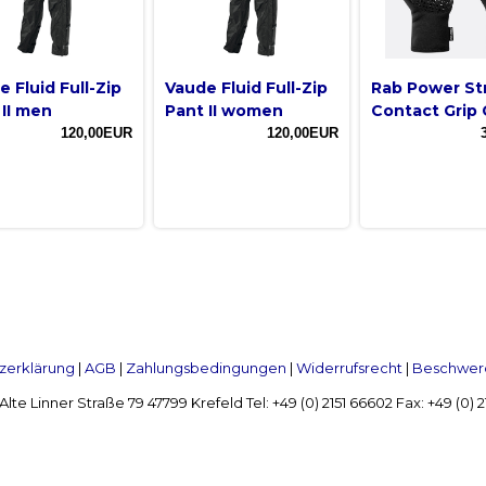
 Fluid Full-Zip
Vaude Fluid Full-Zip
Rab Power St
 II men
Pant II women
Contact Grip 
120,00EUR
120,00EUR
zerklärung
|
AGB
|
Zahlungsbedingungen
|
Widerrufsrecht
|
Beschwerd
Linner Straße 79 47799 Krefeld Tel: +49 (0) 2151 66602 Fax: +49 (0)