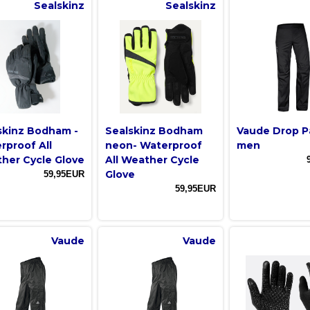
Sealskinz
Sealskinz
skinz Bodham -
Sealskinz Bodham
Vaude Drop Pa
rproof All
neon- Waterproof
men
her Cycle Glove
All Weather Cycle
Glove
59,95EUR
59,95EUR
Vaude
Vaude