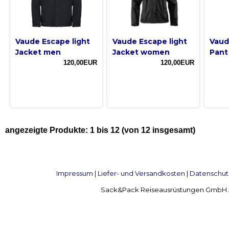
Vaude Escape light
Vaude Escape light
Vaude
Jacket men
Jacket women
Pant
120,00EUR
120,00EUR
angezeigte Produkte:
1
bis
12
(von
12
insgesamt)
Impressum
|
Liefer- und Versandkosten
|
Datenschut
Sack&Pack Reiseausrüstungen GmbH Alte 