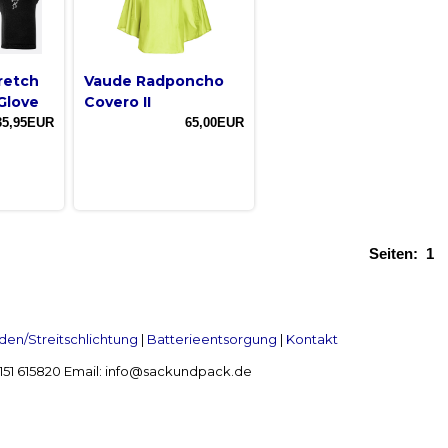
retch
Vaude Radponcho
Glove
Covero II
35,95EUR
65,00EUR
Seiten:
1
en/Streitschlichtung
|
Batterieentsorgung
|
Kontakt
 2151 615820 Email: info@sackundpack.de