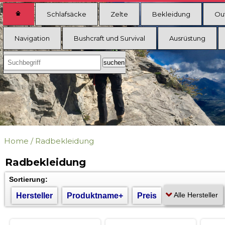
Schlafsäcke
Zelte
Bekleidung
Ou
Navigation
Bushcraft und Survival
Ausrüstung
Home
/
Radbekleidung
Radbekleidung
Sortierung:
Hersteller
Produktname+
Preis