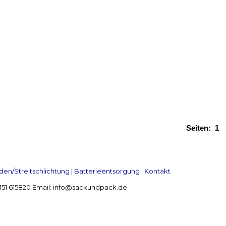
Seiten:
1
en/Streitschlichtung
|
Batterieentsorgung
|
Kontakt
 2151 615820 Email: info@sackundpack.de