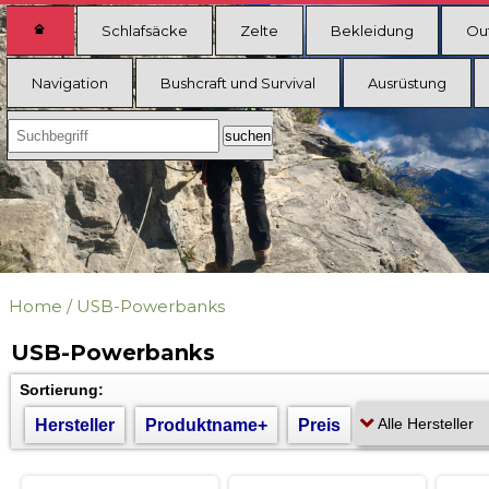
Schlafsäcke
Zelte
Bekleidung
Ou
Navigation
Bushcraft und Survival
Ausrüstung
Home
/
USB-Powerbanks
USB-Powerbanks
Sortierung:
Hersteller
Produktname+
Preis