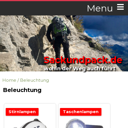
Menu
Sackundpack.de
wohin der Weg auch führt
Home
/
Beleuchtung
Beleuchtung
Stirnlampen
Taschenlampen