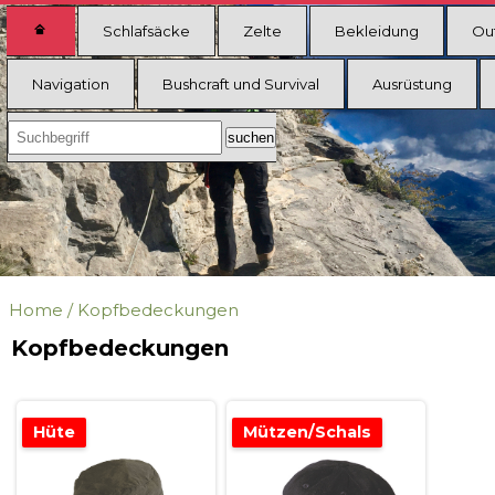
Schlafsäcke
Zelte
Bekleidung
Ou
Navigation
Bushcraft und Survival
Ausrüstung
Home
/
Kopfbedeckungen
Kopfbedeckungen
Hüte
Mützen/Schals