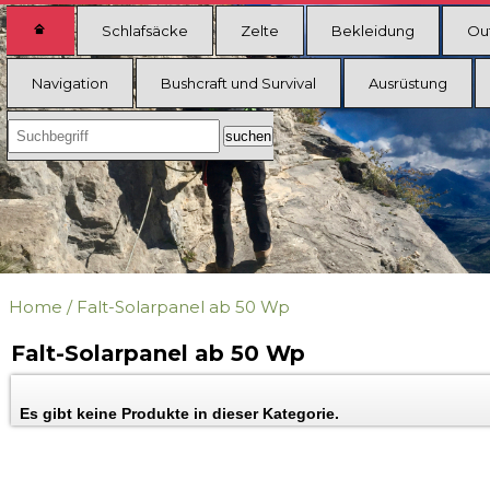
Schlafsäcke
Zelte
Bekleidung
Ou
Navigation
Bushcraft und Survival
Ausrüstung
Home
/
Falt-Solarpanel ab 50 Wp
Falt-Solarpanel ab 50 Wp
Es gibt keine Produkte in dieser Kategorie.