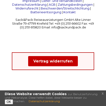
Impressum
|
Liefer- und Versandkosten
|
Datenschutzerklärung
|
AGB
|
Zahlungsbedingungen
|
Widerrufsrecht
|
Beschwerden/Streitschlichtung
|
Batterieentsorgung
|
Kontakt
Sack&Pack Reiseausrüstungen GmbH Alte Linner
Straße 79 47799 Krefeld Tel: +49 (0) 2151 66602 Fax: +49
(0) 2151 615820 Email: info@sackundpack.de
Vertrag widerrufen
x
Diese Website verwendt Cookies
zur Benutzerführung
und Webanalyse. Diese helfen dabei, diese Webseite besser zu
machen.
Datenschutzerklärung
OK