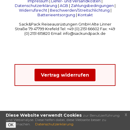
Impressum
|
Liefer- und Versandkosten
|
Datenschutzerklärung
|
AGB
|
Zahlungsbedingungen
|
Widerrufsrecht
|
Beschwerden/Streitschlichtung
|
Batterieentsorgung
|
Kontakt
Sack&Pack Reiseausrüstungen GmbH Alte Linner
Straße 79 47799 Krefeld Tel: +49 (0) 2151 66602 Fax: +49
(0) 2151 615820 Email: info@sackundpack.de
Vertrag widerrufen
x
Diese Website verwendt Cookies
zur Benutzerführung
und Webanalyse. Diese helfen dabei, diese Webseite besser zu
machen.
Datenschutzerklärung
OK