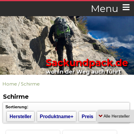
Menu
Sackundpack.de
wohin der Weg auch führt
Home
/
Schirme
Schirme
Sortierung:
Hersteller
Produktname+
Preis