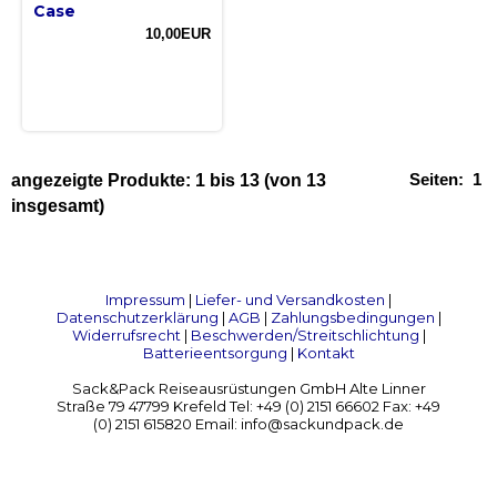
Case
10,00EUR
Seiten:
1
angezeigte Produkte:
1
bis
13
(von
13
insgesamt)
Impressum
|
Liefer- und Versandkosten
|
Datenschutzerklärung
|
AGB
|
Zahlungsbedingungen
|
Widerrufsrecht
|
Beschwerden/Streitschlichtung
|
Batterieentsorgung
|
Kontakt
Sack&Pack Reiseausrüstungen GmbH Alte Linner
Straße 79 47799 Krefeld Tel: +49 (0) 2151 66602 Fax: +49
(0) 2151 615820 Email: info@sackundpack.de