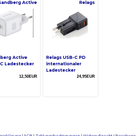
Sandberg Active
Relags
berg Active
Relags USB-C PD
C Ladestecker
internationaler
Ladestecker
12,50EUR
24,95EUR
zerklärung
|
AGB
|
Zahlungsbedingungen
|
Widerrufsrecht
|
Beschwerd