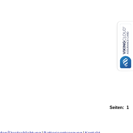
Seiten:
1
en/Streitschlichtung
|
Batterieentsorgung
|
Kontakt