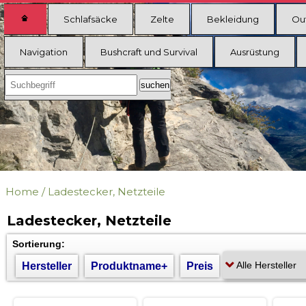
Schlafsäcke
Zelte
Bekleidung
Ou
Navigation
Bushcraft und Survival
Ausrüstung
Home
/
Ladestecker, Netzteile
Ladestecker, Netzteile
Sortierung:
Hersteller
Produktname+
Preis