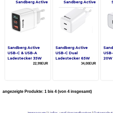
Sandberg Active
Sandberg Active
Sandberg Active
Sandberg Active
Sand
USB-C & USB-A
USB-C Dual
USB-
Ladestecker 35W
Ladestecker 65W
20W
22,99EUR
34,00EUR
angezeigte Produkte:
1
bis
4
(von
4
insgesamt)
Impressum
|
Liefer- und Versandkosten
|
Datenschut