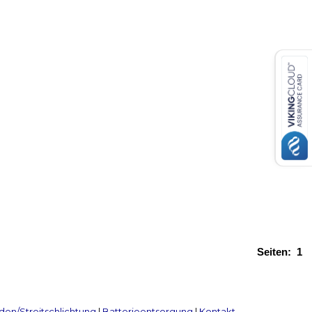
Seiten:
1
en/Streitschlichtung
|
Batterieentsorgung
|
Kontakt