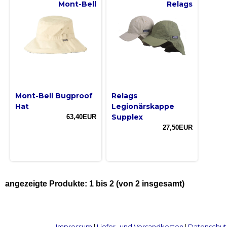
Mont-Bell
Relags
Mont-Bell Bugproof
Relags
Hat
Legionärskappe
Supplex
63,40EUR
27,50EUR
angezeigte Produkte:
1
bis
2
(von
2
insgesamt)
Impressum
|
Liefer- und Versandkosten
|
Datenschut