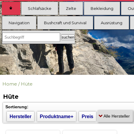
Schlafsäcke
Zelte
Bekleidung
Ou
Navigation
Bushcraft und Survival
Ausrüstung
Home
/
Hüte
Hüte
Sortierung:
Hersteller
Produktname+
Preis