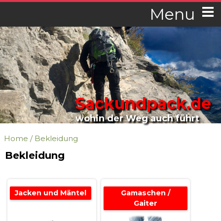
Menu
Sackundpack.de
wohin der Weg auch führt
Home
/
Bekleidung
Bekleidung
Jacken und Mäntel
Gamaschen /
Gaiter