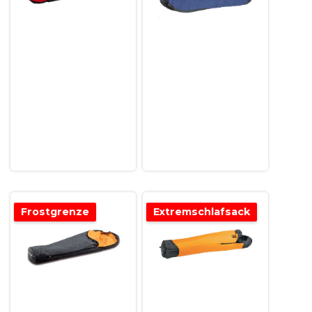
Frostgrenze
Extremschlafsack