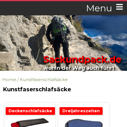
Menu
Sackundpack.de
wohin der Weg auch führt
Home
/
Kunstfaserschlafsäcke
Kunstfaserschlafsäcke
Deckenschlafsäcke
Dreijahreszeiten