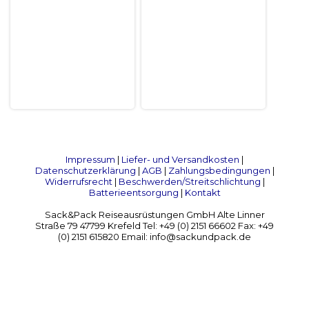
Impressum
|
Liefer- und Versandkosten
|
Datenschutzerklärung
|
AGB
|
Zahlungsbedingungen
|
Widerrufsrecht
|
Beschwerden/Streitschlichtung
|
Batterieentsorgung
|
Kontakt
Sack&Pack Reiseausrüstungen GmbH Alte Linner
Straße 79 47799 Krefeld Tel: +49 (0) 2151 66602 Fax: +49
(0) 2151 615820 Email: info@sackundpack.de