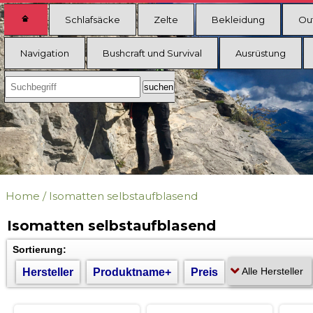
Schlafsäcke
Zelte
Bekleidung
Ou
Navigation
Bushcraft und Survival
Ausrüstung
Home
/
Isomatten selbstaufblasend
Isomatten selbstaufblasend
Sortierung:
Hersteller
Produktname+
Preis