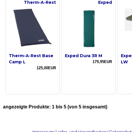
Therm-A-Rest
Exped
Therm-A-Rest Base
Exped Dura 3R M
Expe
Camp L
LW
179,95EUR
125,00EUR
angezeigte Produkte:
1
bis
5
(von
5
insgesamt)
Impressum
|
Liefer- und Versandkosten
|
Datenschut