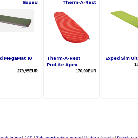
Exped
Therm-A-Rest
d MegaMat 10
Therm-A-Rest
Exped Sim Ult
ProLite Apex
1
279,95EUR
170,00EUR
zerklärung
|
AGB
|
Zahlungsbedingungen
|
Widerrufsrecht
|
Beschwerd