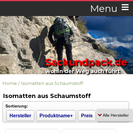
Menu
Sackundpack.de
wohin der Weg auch führt
Home
/
Isomatten aus Schaumstoff
Isomatten aus Schaumstoff
Sortierung:
Hersteller
Produktname+
Preis