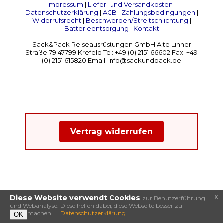
Impressum
|
Liefer- und Versandkosten
|
Datenschutzerklärung
|
AGB
|
Zahlungsbedingungen
|
Widerrufsrecht
|
Beschwerden/Streitschlichtung
|
Batterieentsorgung
|
Kontakt
Sack&Pack Reiseausrüstungen GmbH Alte Linner
Straße 79 47799 Krefeld Tel: +49 (0) 2151 66602 Fax: +49
(0) 2151 615820 Email: info@sackundpack.de
Vertrag widerrufen
x
Diese Website verwendt Cookies
zur Benutzerführung
und Webanalyse. Diese helfen dabei, diese Webseite besser zu
machen.
Datenschutzerklärung
OK