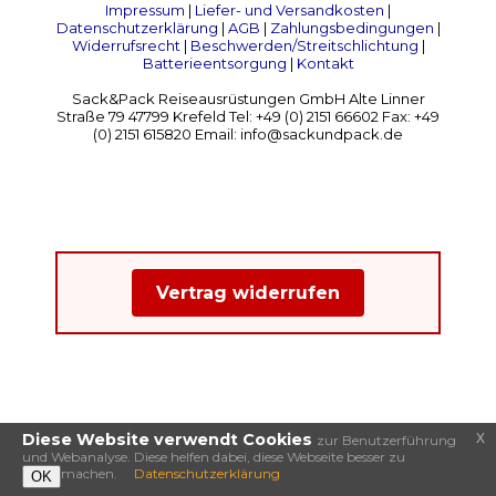
Impressum
|
Liefer- und Versandkosten
|
Datenschutzerklärung
|
AGB
|
Zahlungsbedingungen
|
Widerrufsrecht
|
Beschwerden/Streitschlichtung
|
Batterieentsorgung
|
Kontakt
Sack&Pack Reiseausrüstungen GmbH Alte Linner
Straße 79 47799 Krefeld Tel: +49 (0) 2151 66602 Fax: +49
(0) 2151 615820 Email: info@sackundpack.de
Vertrag widerrufen
x
Diese Website verwendt Cookies
zur Benutzerführung
und Webanalyse. Diese helfen dabei, diese Webseite besser zu
machen.
Datenschutzerklärung
OK