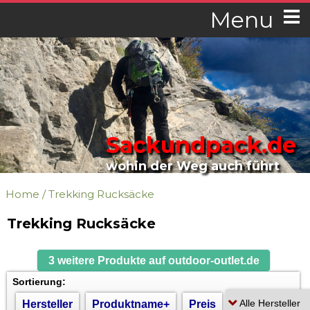
Menu
Sackundpack.de
wohin der Weg auch führt
Home
/
Trekking Rucksäcke
Trekking Rucksäcke
3 weitere Produkte auf outdoor-outlet.de
Sortierung:
Hersteller
Produktname+
Preis