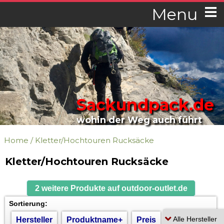
Menu
Sackundpack.de
wohin der Weg auch führt
Home
/
Kletter/Hochtouren Rucksäcke
Kletter/Hochtouren Rucksäcke
2 weitere Produkte auf outdoor-outlet.de
Sortierung:
Hersteller
Produktname+
Preis