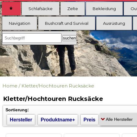
Schlafsäcke
Zelte
Bekleidung
Ou
Navigation
Bushcraft und Survival
Ausrüstung
Home
/
Kletter/Hochtouren Rucksäcke
Kletter/Hochtouren Rucksäcke
Sortierung:
Hersteller
Produktname+
Preis