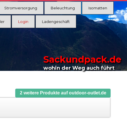
Stromversorgung
Beleuchtung
Isomatten
ler
Login
Ladengeschäft
Sackundpack.de
wohin der Weg auch führt
2 weitere Produkte auf outdoor-outlet.de