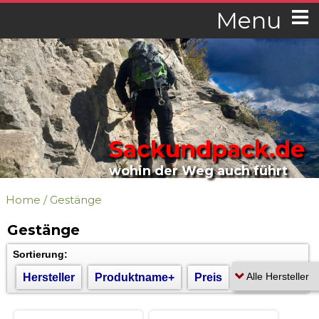
Menu
Sackundpack.de
wohin der Weg auch führt
Home
/
Gestänge
Gestänge
Sortierung:
Hersteller
Produktname+
Preis