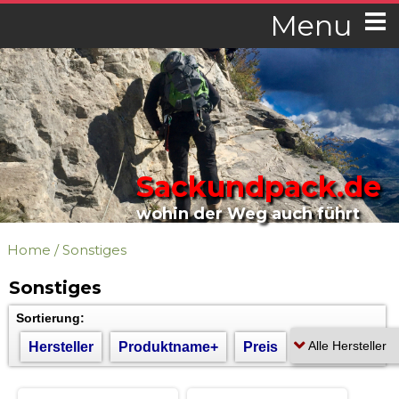
Menu
Sackundpack.de
wohin der Weg auch führt
Home
/
Sonstiges
Sonstiges
Sortierung:
Hersteller
Produktname+
Preis