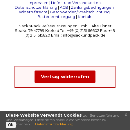
Impressum
|
Liefer- und Versandkosten
|
Datenschutzerklärung
|
AGB
|
Zahlungsbedingungen
|
Widerrufsrecht
|
Beschwerden/Streitschlichtung
|
Batterieentsorgung
|
Kontakt
Sack&Pack Reiseausrüstungen GmbH Alte Linner
Straße 79 47799 Krefeld Tel: +49 (0) 2151 66602 Fax: +49
(0) 2151 615820 Email: info@sackundpack.de
Vertrag widerrufen
x
Diese Website verwendt Cookies
zur Benutzerführung
und Webanalyse. Diese helfen dabei, diese Webseite besser zu
machen.
Datenschutzerklärung
OK