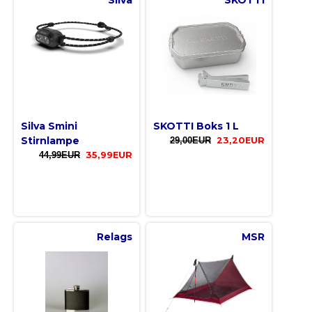
Silva
SKOTTI
Silva Smini
SKOTTI Boks 1 L
Stirnlampe
29,00EUR
23,20EUR
44,99EUR
35,99EUR
Relags
MSR