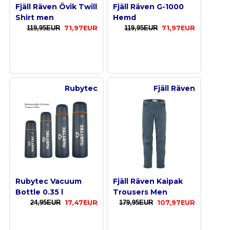
Fjäll Räven Övik Twill
Fjäll Räven G-1000
Shirt men
Hemd
119,95EUR
71,97EUR
119,95EUR
71,97EUR
Rubytec
Fjäll Räven
Rubytec Vacuum
Fjäll Räven Kaipak
Bottle 0.35 l
Trousers Men
24,95EUR
17,47EUR
179,95EUR
107,97EUR