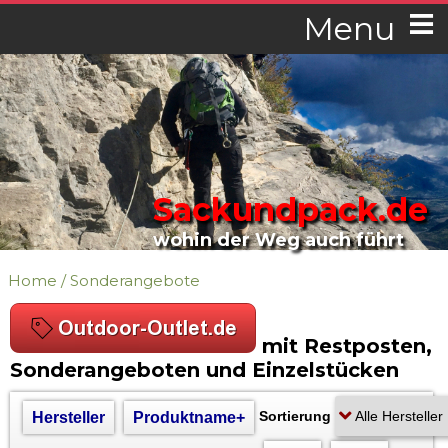
Menu
Sackundpack.de
wohin der Weg auch führt
Home
/
Sonderangebote
mit Restposten,
Sonderangeboten und Einzelstücken
Sortierung
Hersteller
Produktname+