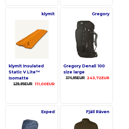
klymit
Gregory
klymit Insulated
Gregory Denali 100
Static V Lite™
size large
Isomatte
374,95EUR
243,72EUR
129,95EUR
111,00EUR
Exped
Fjäll Räven