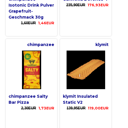
Isotonic Drink Pulver
235,90EUR
176,93EUR
Grapefruit-
Geschmack 30g
1,60EUR
1,46EUR
chimpanzee
klymit
chimpanzee Salty
klymit Insulated
Bar Pizza
Static V2
2,30EUR
1,73EUR
139,95EUR
119,00EUR