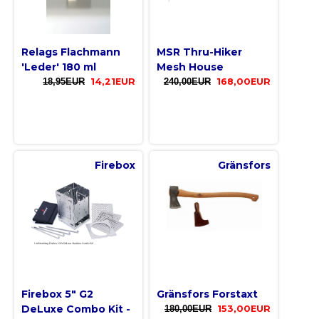
Relags Flachmann
MSR Thru-Hiker
'Leder' 180 ml
Mesh House
18,95EUR
14,21EUR
240,00EUR
168,00EUR
Firebox
Gränsfors
Firebox 5" G2
Gränsfors Forstaxt
DeLuxe Combo Kit -
180,00EUR
153,00EUR