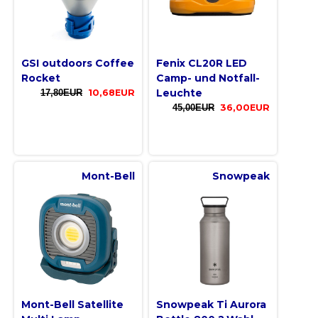
GSI outdoors Coffee
Fenix CL20R LED
Rocket
Camp- und Notfall-
Leuchte
17,80EUR
10,68EUR
45,00EUR
36,00EUR
Mont-Bell
Snowpeak
Mont-Bell Satellite
Snowpeak Ti Aurora