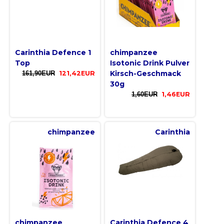
Carinthia Defence 1
chimpanzee
Top
Isotonic Drink Pulver
Kirsch-Geschmack
161,90EUR
121,42EUR
30g
1,60EUR
1,46EUR
chimpanzee
Carinthia
chimpanzee
Carinthia Defence 4