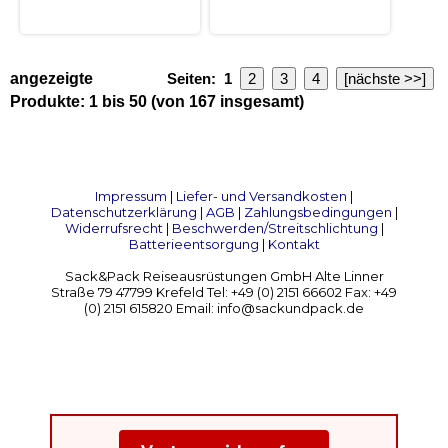
angezeigte
Seiten:
1
2
3
4
[nächste >>]
Produkte:
1
bis
50
(von
167
insgesamt)
Impressum
|
Liefer- und Versandkosten
|
Datenschutzerklärung
|
AGB
|
Zahlungsbedingungen
|
Widerrufsrecht
|
Beschwerden/Streitschlichtung
|
Batterieentsorgung
|
Kontakt
Sack&Pack Reiseausrüstungen GmbH Alte Linner
Straße 79 47799 Krefeld Tel: +49 (0) 2151 66602 Fax: +49
(0) 2151 615820 Email: info@sackundpack.de