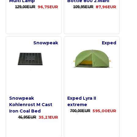
Multi Lamp
Bottle 800 2.Wahl
129,00EUR
96,75EUR
109,95EUR
87,96EUR
Snowpeak
Exped
Snowpeak
Exped Lyra II
Kohlenrost M Cast
extreme
Iron Coal Bed
700,00EUR
595,00EUR
46,95EUR
35,21EUR