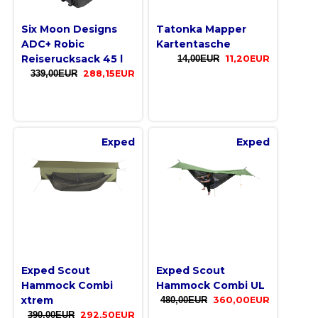
Six Moon Designs
Tatonka Mapper
ADC+ Robic
Kartentasche
Reiserucksack 45 l
14,00EUR
11,20EUR
339,00EUR
288,15EUR
Exped
Exped
Exped Scout
Exped Scout
Hammock Combi
Hammock Combi UL
xtrem
480,00EUR
360,00EUR
390,00EUR
292,50EUR