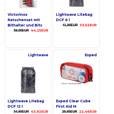
Victorinox
Lightwave Litebag
Ratschenset mit
DCF 6 l
Bithalter und Bits
41,90EUR
33,52EUR
59,00EUR
44,25EUR
Lightwave
Exped
Lightwave Litebag
Exped Clear Cube
DCF 12 l
First Aid M
54,90EUR
43,92EUR
29,95EUR
22,46EUR